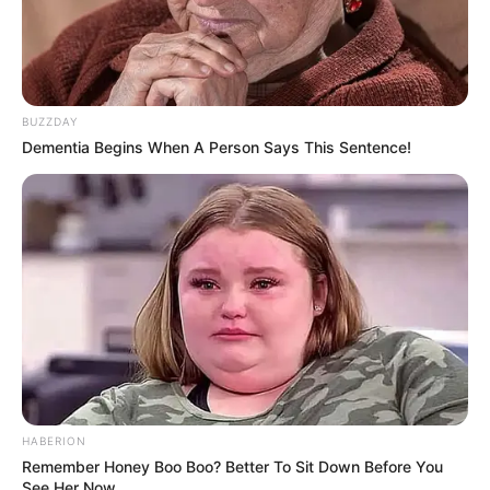
Last Modified Posts
Как правильно подобрать галстук?
Рекомендации от портных Bespoke atelier
– Пресс-центр – SHISHKIN
October 10, 2025
Ford Focus 2003.50, klakson
October 10, 2025
Как приготовить ферментированную
кукурузу для рыбалки | Аккумы Инфо
October 10, 2025
Как вырастить арбуз: когда сажать и как,
посадка и уход | РБК Life
October 10, 2025