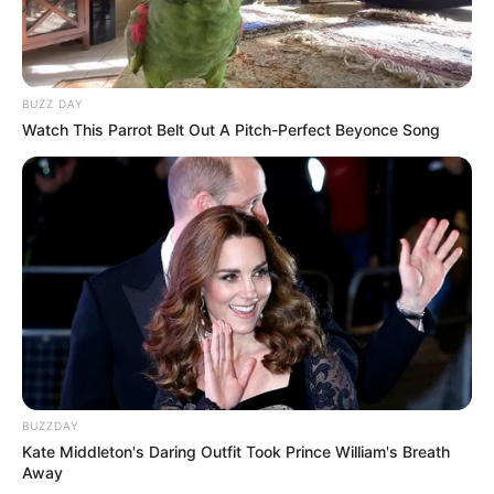
Popular Posts
Jak správně kokosový substrát používat?
October 27, 2024
Kolik medvěd váží v průměru: hmotnost
hnědého medvěda, ledního medvěda a
medvěda grizzlyho
October 10, 2025
Jak rychle se mravenci rozmnožují v bytě?
October 27, 2024
Kdy ošetřit Fitovermem proti škůdcům?
October 27, 2024