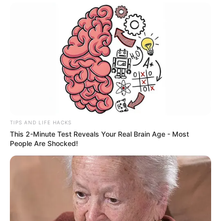
Veganské Sušenky S čokoládovými Kousky
October 10, 2025
Jak zmrazit broskve na zimu v mrazáku?
October 27, 2024
Show More
Most Viewed Posts
Jak správně kokosový substrát používat?
October 27, 2024
Kolik medvěd váží v průměru: hmotnost
hnědého medvěda, ledního medvěda a
medvěda grizzlyho
October 10, 2025
Jak rychle se mravenci rozmnožují v bytě?
October 27, 2024