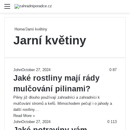
Menu
Se
Home
/
Jarní květiny
Jarní květiny
John
October 27, 2024
0
87
Jaké rostliny mají rády
mulčování pilinami?
Piliny již dlouho používají zahradníci a zahradníci k
mulčování stromů a keřů. Mimochodem pečují i ​​o jahody a
další rostliny.…
Read More »
John
October 27, 2024
0
113