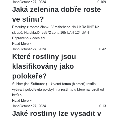
John
October 27, 2024
0
109
Jaká zelenina dobře roste
ve stínu?
Produkty z tohoto článku Viroshcheno NA UKRAJINĚ Na
skladě. Na skladě. 35872 cena 165 UAH 124 UAH
Připraveno k odeslání…
Read More »
John
October 27, 2024
0
42
Které rostliny jsou
klasifikovány jako
polokeře?
Subkeř (lat. Suffrutex ) – životní forma (biomorf) rostlin;
vytrvalá polodřevitá polobylinná rostlina, u které na rozdíl od
keřů a…
Read More »
John
October 27, 2024
0
13
Jaké rostliny lze vysadit v