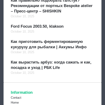
Как правильно подобрать галстук?
Рекомендации от портных Bespoke atelier
– Пресс-центр – SHISHKIN
October 10, 2025
Ford Focus 2003.50, klakson
October 10, 2025
Как приготовить ферментированную
кукурузу для рыбалки | Аккумы Инфо
October 10, 2025
Как вырастить арбуз: когда сажать и как,
посадка и уход | РБК Life
October 10, 2025
Information
Contact
Home