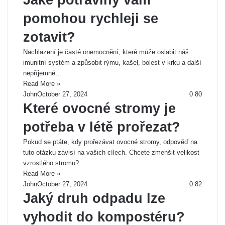
Jaké potraviny vám
pomohou rychleji se
zotavit?
Nachlazení je časté onemocnění, které může oslabit náš
imunitní systém a způsobit rýmu, kašel, bolest v krku a další
nepříjemné…
Read More »
John
October 27, 2024
0
80
Které ovocné stromy je
potřeba v létě prořezat?
Pokud se ptáte, kdy prořezávat ovocné stromy, odpověď na
tuto otázku závisí na vašich cílech. Chcete zmenšit velikost
vzrostlého stromu?…
Read More »
John
October 27, 2024
0
82
Jaký druh odpadu lze
vyhodit do kompostéru?