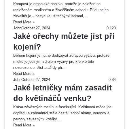
Kompost je organické hnojivo, protože je založen na
rozloženém rostlinném a živočišném odpadu. Půdu nejen
zkvalitňuje – nasycuje užitečnými látkami,…
Read More »
John
October 27, 2024
0
120
Jaké ořechy můžete jíst při
kojení?
Během kojení je nutné dodržovat zdravou výživu, protože
mléko je jediným zdrojem výživy pro křehké tělo
novorozence. Jíst arašídy při…
Read More »
John
October 27, 2024
0
84
Jaké letničky mám zasadit
do květináčů venku?
Krása závěsných rostlin je fascinující. Květinová móda jde
dopředu a zahradníci stále častěji zdobí altány, verandy a
pergoly závěsnými košíky…
Read More »